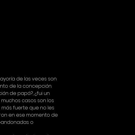
yoría de las veces son 
to de la concepción.
n de papá?, ¿fui un 
y muchos casos son los 
 más fuerte que no les 
earon en ese momento de 
abandonadas o 