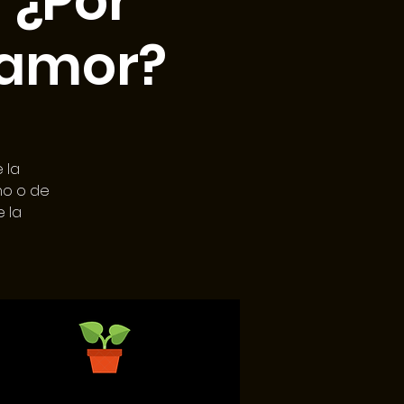
 ¿Por
 amor?
 la
no o de
 la