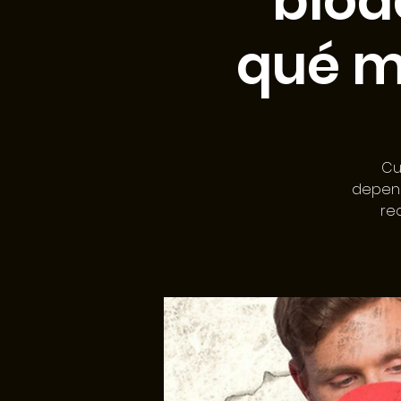
biod
qué m
Cu
depend
re