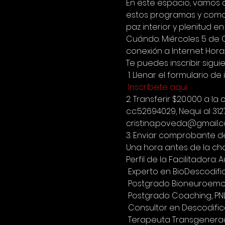
En este espacio, vamos a
estos programas y como 
paz interior y plenitud e
Cuándo: Miércoles 5 de 
conexión a Internet Hora
Te puedes inscribir sigui
 1. Llenar el formulario de 
Inscríbete aquí
2. Transferir $20.000 a
c.c.52694029, Nequi al 31
cristina.poveda@gmail.c
3. Enviar comprobante d
Una hora antes de la cha
Perfil de la Facilitadora:
 Experto en BioDescodifi
 Postgrado Bioneuroemoci
 Postgrado Coaching, PNL
 Consultor en Descodifi
 Terapeuta Transgenera