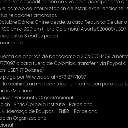
 realizar descodificación en vivo para acompañarte a e
el cambio de interpretación de estas experiencias te l
n tus relaciones amorosas.
Octubre Dónde: Online desde tu casa Requisito: Celular
: 7:00 pm a 9:00 pm (Hora Colombia) Aporte:$20.000/USD7
endo estos 3 cortos pasos:
inscripción:
 la cuenta de ahorros de bancolombia 20205754459 a nomb
27771097 o para fuera de Colombia transferir via Paypal a 
om USD7 (7 Dólares) 
e pago por Whatsapp al +573127771097
rla recibirás un mail con toda la información para que
 Aurora Martínez
cación Personal y Organizacional.
ón - Enric Corbera Institute - Barcelona
 y Liderazgo de Equipos – ENEB – Barcelona
cación Organizacional
cional