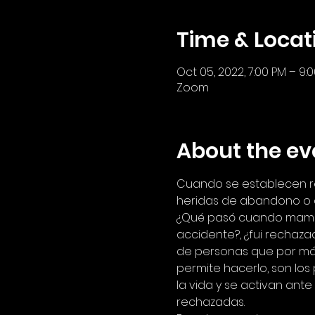
Time & Locat
Oct 05, 2022, 7:00 PM – 9:
Zoom
About the ev
Cuando se establecen re
heridas de abandono o 
¿Qué pasó cuando mamá s
accidente?, ¿fui rechaza
de personas que por más 
permite hacerlo, son lo
la vida y se activan an
rechazadas.