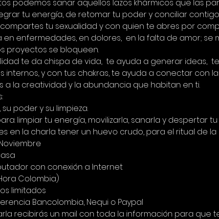
tos podemos sanar aquellos lazos khármicos que las par
egrar tu energía, de retomar tu poder y conciliar contigo
 compartes tu sexualidad y con quien te abres por compl
en enfermedades, en dolores,  en la falta de amor; se m
los proyectos se bloqueen.
idad te da chispa de vida,  te ayuda a generar ideas,  t
s internos, y con tus chakras, te ayuda a conectar con l
 a la creatividad y la abundancia que habitan en ti.
  
 su poder y su limpieza. 
ra: limpiar tu energía, movilizarla, sanarla y despertar tu
es en la charla tener un huevo crudo, para el ritual de la 
 Noviembre 
casa 
putador con conexión a Internet 
(Hora Colombia) 
os limitados
erencia Bancolombia, Nequi o Paypal
rla recibirás un mail con toda la información para que