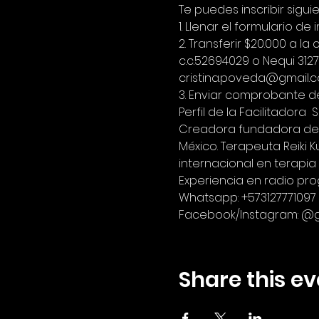
Te puedes inscribir sigui
1. Llenar el formulario de i
2. Transferir $20.000 a
c.c.52694029 o Nequi 3127
cristina.poveda@gmail.c
3. Enviar comprobante d
Perfil de la Facilitadora 
Creadora fundadora de D
México. Terapeuta Reiki 
internacional en terapia 
Experiencia en radio pr
Whatsapp: +573127771097 
Facebook/Instagram: @
Share this ev