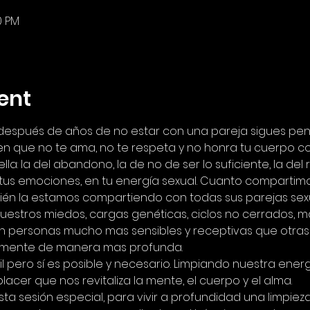
0 PM
ent
espués de años de no estar con una pareja sigues pen
n que no te ama, no te respeta y no honra tu cuerpo c
lla: la del abandono, la de no de ser lo suficiente, la del 
tus emociones, en tu energía sexual. Cuanto compartimo
bién la estamos compartiendo con todas sus parejas sexu
estros miedos, cargas genéticas, ciclos no cerrados, ma
en personas mucho mas sensibles y receptivas que otras 
amente de manera mas profunda.
il pero sí es posible y necesario. Limpiando nuestra ener
lacer que nos revitaliza la mente, el cuerpo y el alma.
ta sesión especial, para vivir a profundidad una limpieza