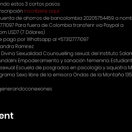
endo estos 3 cortos pasos: 
nscripción: 
Inscríbete aquí
 la cuenta de ahorros de bancolombia 20205754459 a nomb
771097 Para fuera de Colombia transferir via Paypal a 
om USD7 (7 Dólares) 
e pago por Whatsapp al +573127771097
 Sandra Ramirez 
ivina Sexualidad Counsuelling sexual, del Instituto Sal
Kundalini. Empoderamiento y sanación femenina. Estudiant
sexual. Escuela de posgrados en psicología y siquiatra. Ma
ograma Sexo libre de la emisora Ondas de la Montaña 13
generandoconexiones
ent