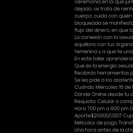
ceremonia en la que jun
dejado, se trata de reint
cuerpo, cuida con quién
bloqueada se manifiesta 
flujo del dinero, en que 
La conexión con la sexual
equilibrio con tus órgano
femenina y a que te unas
En este taller aprenderás:
Que es la energía sexual,
Recibirás herramientas pa
Se les pide a los asistent
Cuándo: Miércoles 16 de
Dónde: Online desde tu 
Requisito: Celular o com
Hora: 7:00 pm a 9:00 pm 
Aporte:$20.000/USD7 Cup
Métodos de pago: Transf
Una hora antes de la cha