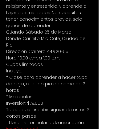
relajante y entretenido, y aprende a 
tejer con tus dedos. No necesitas 
tener conocimientos previos, solo 
ganas de aprender.
Cúando: Sábado 25 de Marzo
Dónde: Cariñito Mio Café, Ciudad del 
Rio 
Dirección: Carrera 44#20-55 
Hora: 10:00 a.m. a 1:00 p.m. 
Cupos limitados
Incluye:  
* Clase para aprender a hacer tapa 
de cojín, cuello o pie de cama de 3 
horas  
* Materiales
Inversión: $79.000
Te puedes inscribir siguiendo estos 3 
cortos pasos: 
1. Llenar el formulario de inscripción: 
Inscríbete acá
2. Consignar $79.000 a la Cuenta de 