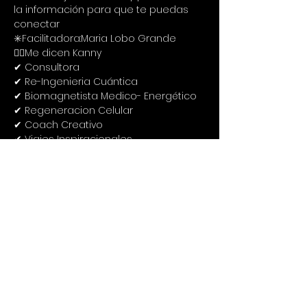
la información para que te puedas 
conectar
✳️Facilitadora:Maria Lobo Grande
🙋‍♀️Me dicen Kanny
✔ Consultora
✔ Re-Ingenieria Cuántica
✔ Biomagnetista Medico- Energético
✔ Regeneracion Celular
✔ Coach Creativo
✔ Viajes Inspiracionales
✔Especializada en Biomagnetismo 
Medico y Coach Creativo
✔Especializada en activar a las 
personas hacia su Propósito , 
manifestando todo su Potencial 
,llevándolo a la acción, con el 
elemento cohesionador y unificador 
el Amor, Integración de alma, mente-
emociones, cuerpo, conectando con 
la verdadera esencia que es la 
Felicidad, Plenitud, y Abundancia.