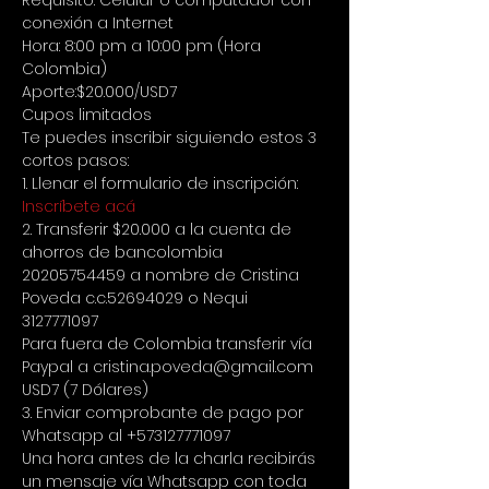
Requisito: Celular o computador con 
conexión a Internet
Hora: 8:00 pm a 10:00 pm (Hora 
Colombia)
Aporte:$20.000/USD7
Cupos limitados
Te puedes inscribir siguiendo estos 3 
cortos pasos:
1. Llenar el formulario de inscripción:
Inscríbete acá
2. Transferir $20.000 a la cuenta de 
ahorros de bancolombia 
20205754459 a nombre de Cristina 
Poveda c.c.52694029 o Nequi 
3127771097
Para fuera de Colombia transferir vía 
Paypal a cristina.poveda@gmail.com 
USD7 (7 Dólares)
3. Enviar comprobante de pago por 
Whatsapp al +573127771097
Una hora antes de la charla recibirás 
un mensaje vía Whatsapp con toda 