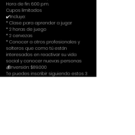
Hora de fin: 6:00 p.m.
Cupos limitados
✔️Incluye:
* Clase para aprender a jugar
* 2 horas de juego
* 2 cervezas
* Conocer a otros profesionales y 
solteros que como tú están 
interesados en reactivar su vida 
social y conocer nuevas personas
💰Inversión: $89.000
Te puedes inscribir siguiendo estos 3 
cortos pasos:
1. Llenar el formulario de inscripción:
Inscríbete acá
2. Transferir a la Cuenta de Ahorros de 
Bancolombia numero 20205754459 a 
nombre de Cristina Poveda 
c.c.52694029 o Nequi 3127771097
3. Enviar comprobante de 
consignación vía Whatsapp al 