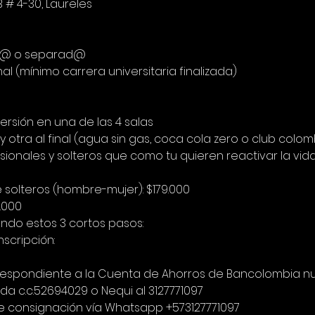
B # 4-30, Laureles
iud@ o separad@
nal (mínimo carrera universitaria finalizada)
ersión en una de las 4 salas
o y otra al final (agua sin gas, coca cola zero o club col
ionales y solteros que como tu quieren reactivar la vida
e solteros (hombre-mujer): $179.000
9.000
endo estos 3 cortos pasos:
nscripción:
orrespondiente a la Cuenta de Ahorros de Bancolombia 
a c.c.52694029 o Nequi al 3127771097
e consignación vía Whatsapp +573127771097