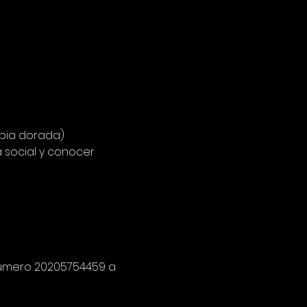
ombia dorada)
 social y conocer 
numero 20205754459 a 