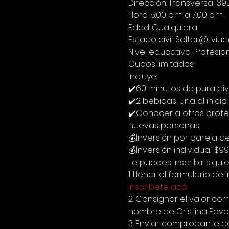
Dirección: Transversal 39
Hora: 5:00 p.m. a 7:00 p.m.
Edad: Cualquiera
Estado civil: Solter@, v
Nivel educativo: Profesio
Cupos limitados
Incluye:
✔️60 minutos de pura div
✔️2 bebidas, una al inici
✔️Conocer a otros profes
nuevas personas
💰Inversión por pareja d
💰Inversión individual: $9
Te puedes inscribir sigui
1. Llenar el formulario de i
Inscríbete acá
2. Consignar el valor c
nombre de Cristina Poved
3. Enviar comprobante d