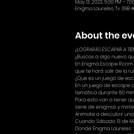
May 13, 2023, 5:00 PM – 7:0
Enigma Laureles, Tv. 39B #
About the ev
¿LOGRARÁS ESCAPAR A TI
¿Buscas a algo nuevo qué
En Enigma Escape Room t
que te hará salir de la ru
¿Qué es un juego de es
En un juego de escape o
temática durante 60 min
Para esto van a tener que
serie de enigmas y miste
Ánimate a descubrir una
Cuando: Sábado 13 de 
Donde: Enigma Laureles