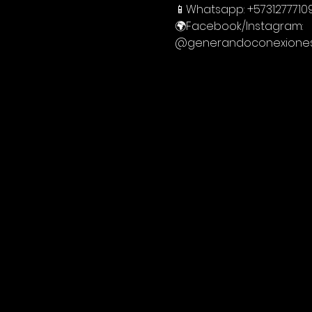
📱Whatsapp: +5731277710
🌍Facebook/Instagram:
@generandoconexione