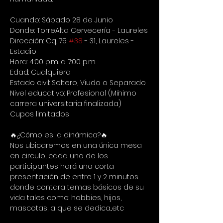
Cuando: Sábado 28 de Junio
Donde: TorreAlta Cervecería - Laureles
Dirección: Cq. 75 
#38
 - 31, Laureles - 
Estadio
Hora: 4:00 p.m. a 7:00 p.m.
Edad: Cualquiera
Estado civil: Soltero, Viudo o Separado
Nivel educativo: Profesional (Mínimo 
carrera universitaria finalizada)
Cupos limitados
🔥¿Cómo es la dinámica?🔥
Nos ubicaremos en una única mesa 
en circulo, cada uno de los 
participantes hará una corta 
presentación de entre 1 y 2 minutos 
donde contara temas básicos de su 
vida tales como: hobbies, hijos, 
mascotas, a que se dedica...etc