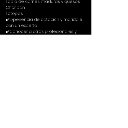
Tabla de carnes maduras y quesos
Choripan
Totopos
✔️Experiencia de catación y maridaje 
con un experto
✔️Conocer a otros profesionales y 
solteros que como tu quieren 
aprender, reactivar la vida social y 
conocer nuevas personas
Inversión:
$159.000
Te puedes inscribir siguiendo estos 3 
cortos pasos:
1. Llenar el formulario de inscripción:
https://forms.gle/hkpchmMWU92DviRK9
2. Consignar $159.000 a la Cuenta de 
Ahorros de Bancolombia numero 
20205754459 a nombre de Cristina 
Poveda c.c.52694029 o Nequi 
3127771097