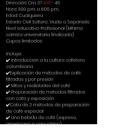
Dirección: Cra. 37 
#10
 - 45
Hora: 3:00 p.m. a 6:00 p.m.
Edad: Cualquiera
Estado Civil: Soltero, Viudo o Separado
Nivel educativo: Profesional (Mínimo 
carrera universitaria finalizada)
Cupos limitados
Incluye:
✔️ Introducción a la cultura cafetera 
colombiana
✔️Explicación de métodos de café 
filtrados y por presión
✔️ Mitos y realidades del café
✔️ Preparación de métodos filtrados 
con cata y exposición
✔️Cata de 2 métodos de preparación 
de café especial
✔️ Una bebida de café (expreso, 
americano o capuchino)
✔️ Un acompañante (Croissant de 