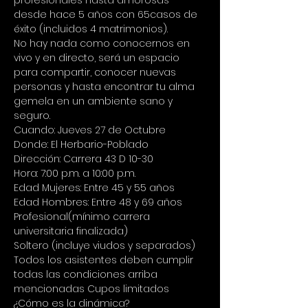
profesionales hasta amorosas 
desde hace 5 años con 65casos de 
éxito (incluidos 4 matrimonios).
No hay nada como conocernos en 
vivo y en directo, será un espacio 
para compartir, conocer nuevas 
personas y hasta encontrar tu alma 
gemela en un ambiente sano y 
seguro.
Cuando: Jueves 27 de Octubre 
Donde: El Herbario-Poblado 
Dirección: Carrera 43 D 10-30 
Hora: 7:00 p.m. a 10:00 p.m. 
Edad Mujeres: Entre 45 y 55 años 
Edad Hombres: Entre 48 y 69 años 
Profesional(mínimo carrera 
universitaria finalizada) 
Soltero (incluye viudos y separados) 
Todos los asistentes deben cumplir 
todas las condiciones arriba 
mencionadas Cupos limitados
¿Cómo es la dinámica? 