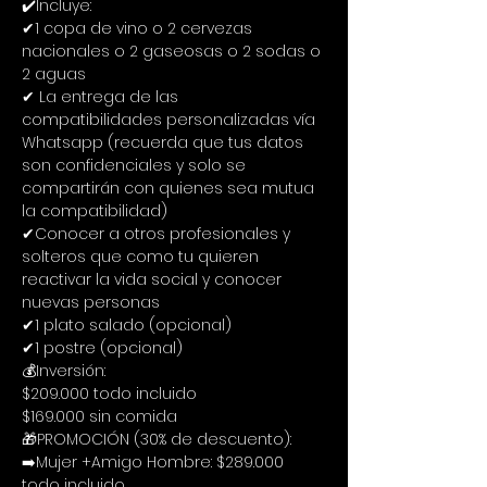
✔️Incluye:
✔1 copa de vino o 2 cervezas 
nacionales o 2 gaseosas o 2 sodas o 
2 aguas
✔ La entrega de las 
compatibilidades personalizadas vía 
Whatsapp (recuerda que tus datos 
son confidenciales y solo se 
compartirán con quienes sea mutua 
la compatibilidad)
✔Conocer a otros profesionales y 
solteros que como tu quieren 
reactivar la vida social y conocer 
nuevas personas
✔1 plato salado (opcional)
✔1 postre (opcional)
💰Inversión:
$209.000 todo incluido
$169.000 sin comida
🎁PROMOCIÓN (30% de descuento):
➡️Mujer +Amigo Hombre: $289.000 
todo incluido