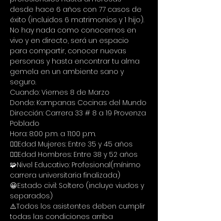
desde hace 6 años con 77 casos de 
éxito (incluidos 6 matrimonios y 1 hijo).
No hay nada como conocernos en 
vivo y en directo, será un espacio 
para compartir, conocer nuevas 
personas y hasta encontrar tu alma 
gemela en un ambiente sano y 
seguro.
Cuando: Viernes 8 de Marzo
Donde: Kampanas Cocinas del Mundo
Dirección: Carrera 33 # 8 a 19 Provenza 
Poblado
Hora: 8:00 p.m. a 11:00 p.m.
🙋‍♀Edad Mujeres: Entre 35 y 45 años
🙋‍♂Edad Hombres: Entre 38 y 52 años
🧩Nivel Educativo: Profesional(mínimo 
carrera universitaria finalizada)
😀Estado civil: Soltero (incluye viudos y 
separados)
⚠️Todos los asistentes deben cumplir 
todas las condiciones arriba 