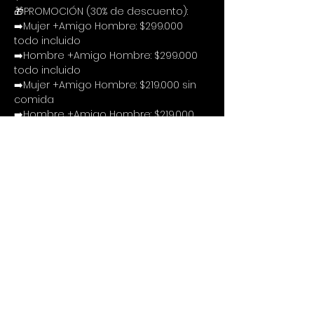
🎁PROMOCIÓN (30% de descuento):
➡️Mujer +Amigo Hombre: $299.000 
todo incluido
➡️Hombre +Amigo Hombre: $299.000 
todo incluido
➡️Mujer +Amigo Hombre: $219.000 sin 
comida
➡️Hombre +Amigo Hombre: $219.000 
sin comida
🔍Procedimiento
Te puedes inscribir siguiendo estos 3 
cortos pasos:
1. Llenar el formulario de inscripción:
Inscríbete acá
2. Consignar o transferir el valor 
correspondiente a la Cuenta de 
Ahorros de Bancolombia numero 
20205754459 a nombre de Cristina 
Poveda c.c.52694029 o Nequi al 
3127771097
3. Enviar comprobante de 