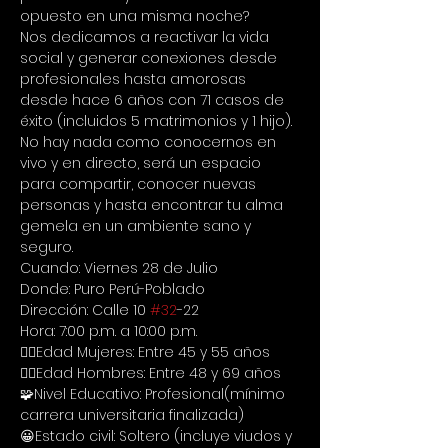
opuesto en una misma noche?
Nos dedicamos a reactivar la vida 
social y generar conexiones desde 
profesionales hasta amorosas 
desde hace 6 años con 71 casos de 
éxito (incluidos 5 matrimonios y 1 hijo).
No hay nada como conocernos en 
vivo y en directo, será un espacio 
para compartir, conocer nuevas 
personas y hasta encontrar tu alma 
gemela en un ambiente sano y 
seguro.
Cuando: Viernes 28 de Julio
Donde: Puro Perú-Poblado
Dirección: Calle 10 
#32
-22
Hora: 7:00 p.m. a 10:00 p.m.
🙋‍♀Edad Mujeres: Entre 45 y 55 años
🙋‍♂Edad Hombres: Entre 48 y 69 años
🧩Nivel Educativo: Profesional(mínimo 
carrera universitaria finalizada)
😀Estado civil: Soltero (incluye viudos y 