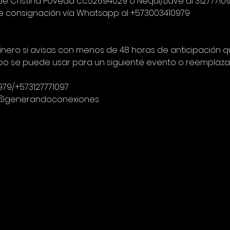
Cristina Poveda c.c.52694029 o Nequi/Llave al 31277710
e consignación vía Whatsapp al +573003410979
dinero si avisas con menos de 48 horas de anticipación qu
po se puede usar para un siguiente evento o reemplazar
79/+573127771097
 @generandoconexiones