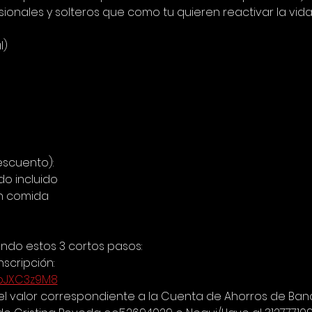
onales y solteros que como tu quieren reactivar la vida
l)
scuento):
do incluido
in comida
endo estos 3 cortos pasos:
nscripción:
DXpJXC3z9M8
r el valor correspondiente a la Cuenta de Ahorros de B