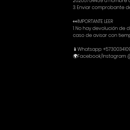
20205754459 a nombre de 
3. Enviar comprobante d
👀IMPORTANTE LEER
1. No hay devolución de 
caso de avisar con tiem
📱Whatsapp: +5730034109
🌍Facebook/Instagram: