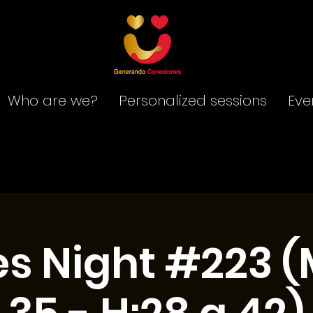
Who are we?
Personalized sessions
Eve
es Night #223 (