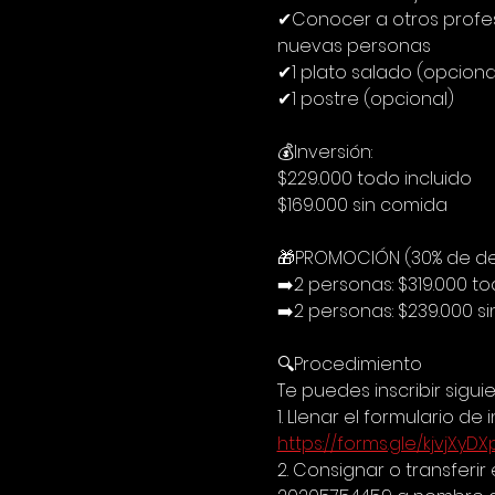
✔Conocer a otros profesi
nuevas personas
✔1 plato salado (opciona
✔1 postre (opcional)
💰Inversión:
$229.000 todo incluido
$169.000 sin comida
🎁PROMOCIÓN (30% de de
➡️2 personas: $319.000 to
➡️2 personas: $239.000 s
🔍Procedimiento
Te puedes inscribir sigui
1. Llenar el formulario de i
https://forms.gle/kjvjXy
2. Consignar o transferi