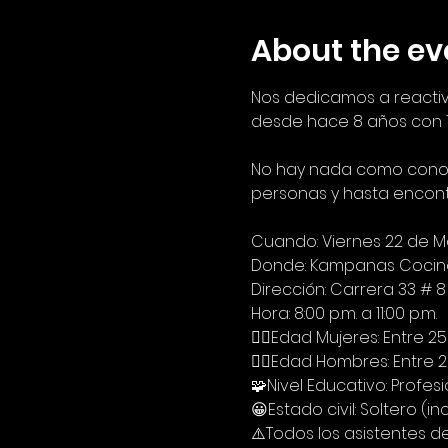
About the ev
Nos dedicamos a reactiv
desde hace 8 años con 103
No hay nada como conoce
personas y hasta encont
Cuando: Viernes 22 de 
Donde: Kampanas Cocin
Dirección: Carrera 33 # 
Hora: 8:00 p.m. a 11:00 p.m.
🙋‍♀Edad Mujeres: Entre 2
🙋‍♂Edad Hombres: Entre 2
🧩Nivel Educativo: Profes
😀Estado civil: Soltero (
⚠️Todos los asistentes 