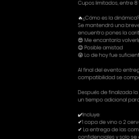
Cupos limitados, entre 8 
🔥¿Cómo es la dinámica?
Se mantendrá una breve c
encuentro pones la cari
😍 Me encantaría volver
😉 Posible amistad
😜 Lo de hoy fue suficien
Al final del evento entre
compatibilidad se compar
Después de finalizada l
un tiempo adicional par
✔️Incluye:
✔1 copa de vino o 2 cer
✔ La entrega de las com
confidenciales y solo s