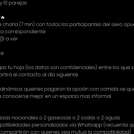
y 10 parejas
🔥
harla (7 min) con todos los participantes del sexo opues
ta correspondiente:
l@ a ver
te
gas tu hoja (los datos son confidenciales) entre los que 
tirá el contacto al día siguiente.
a dinámica, quienes pagaron la opción con comida se 
a conocerse mejor en un espacio mas informal.
vezas nacionales o 2 gaseosas o 2 sodas o 2 aguas
patibilidades personalizadas vía Whatsapp (recuerda qu
e compartirán con quienes sea mutua la compatibilidad)