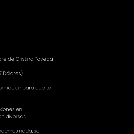
re de Cristina Poveda 
7 Dólares)
formación para que te 
xiones en 
n diversas 
endemos nada, se 