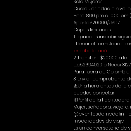
Solo Mujeres
Cualquier edad o nivel 
Hora: 8:00 pm a 10:00 pm
Aporte:$20.000/USD7
Cupos limitados
Te puedes inscribir sigui
1. Llenar el formulario de i
Inscríbete acá
2. Transferir $20.000 a
c.c.52694029 o Nequi 312
Para fuera de Colombia t
3. Enviar comprobante d
⚠️Una hora antes de la c
puedas conectar
✳️Perfil de la Facilitador
Mujer, soñadora, viajera
@eventosdemedellin. He 
modalidades de viaje.
Es un conversatorio de v