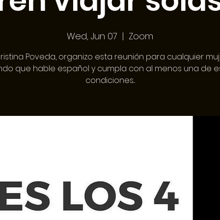
ren viajar sola
Wed, Jun 07
  |  
Zoom
ristina Poveda, organizo esta reunión para cualquier muj
do que hable español y cumpla con al menos una de e
condiciones...