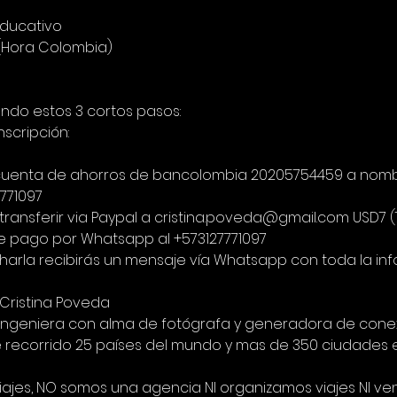
educativo
 (Hora Colombia)
endo estos 3 cortos pasos:
nscripción:
 la cuenta de ahorros de bancolombia 20205754459 a nomb
7771097
ransferir via Paypal a cristina.poveda@gmail.com USD7 (
e pago por Whatsapp al +573127771097
harla recibirás un mensaje vía Whatsapp con toda la in
a Cristina Poveda
, ingeniera con alma de fotógrafa y generadora de cone
recorrido 25 países del mundo y mas de 350 ciudades e
iajes, NO somos una agencia NI organizamos viajes NI v