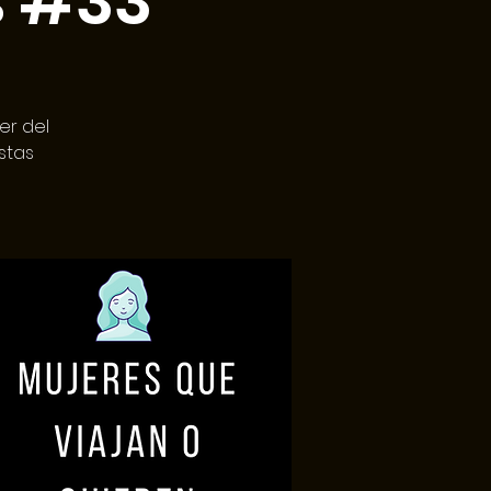
s #33
er del
stas