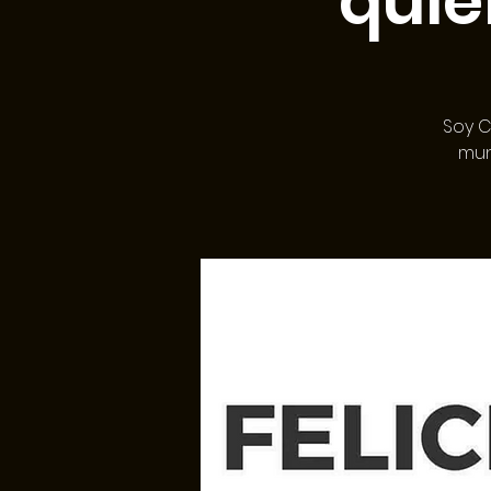
quie
Soy C
mun