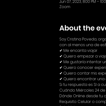
Jun 07, 2023, 8:00 PM – 10:
Zoom
About the ev
Soy Cristina Poveda, or
con al menos una de est
✔ Me encanta viajar
✔ Quiero empezar a viaj
✔ Me gustaría intentar un
✔ Quiero conocer experi
✔ Quiero contar mis expe
✔ Quiero encontrar una
Si tu respuesta es SI a c
Cuándo: Miércoles 24 d
Dónde: Online desde tu 
Requisito: Celular o com