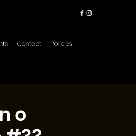
nts
Contact
Policies
n o