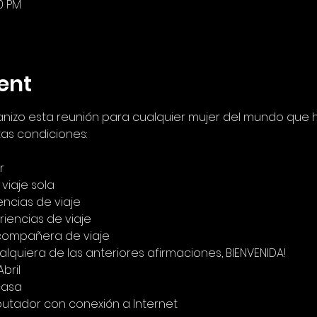
00 PM
ent
ganizo esta reunión para cualquier mujer del mundo que 
as condiciones:
  
viaje sola  
ncias de viaje  
iencias de viaje  
compañera de viaje
ualquiera de las anteriores afirmaciones, BIENVENIDA!
bril
casa 
putador con conexión a Internet 