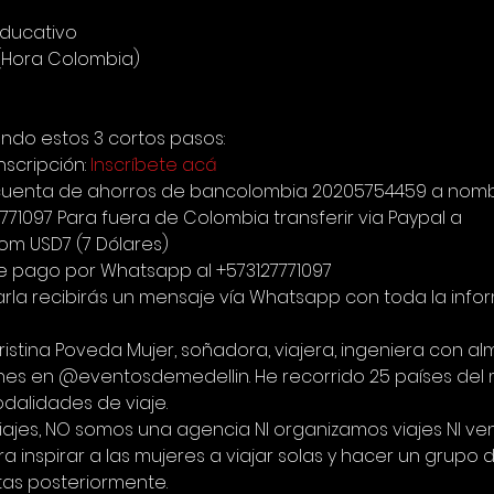
educativo
 (Hora Colombia) 
endo estos 3 cortos pasos: 
nscripción: 
Inscríbete acá
 la cuenta de ahorros de bancolombia 20205754459 a nomb
771097 Para fuera de Colombia transferir via Paypal a 
om USD7 (7 Dólares) 
e pago por Whatsapp al +573127771097
rla recibirás un mensaje vía Whatsapp con toda la info
 Cristina Poveda Mujer, soñadora, viajera, ingeniera con a
es en @eventosdemedellin. He recorrido 25 países del
dalidades de viaje.
iajes, NO somos una agencia NI organizamos viajes NI v
 inspirar a las mujeres a viajar solas y hacer un grupo 
tas posteriormente.