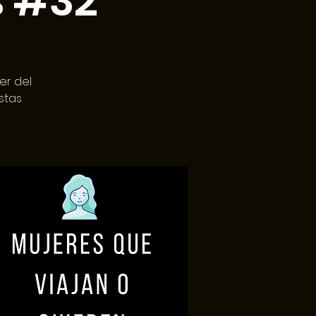
s #32
er del
stas