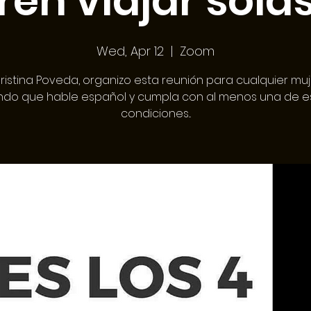
ren viajar sola
Wed, Apr 12
  |  
Zoom
ristina Poveda, organizo esta reunión para cualquier muj
do que hable español y cumpla con al menos una de e
condiciones...