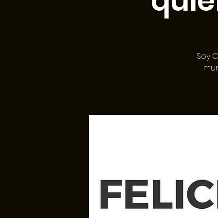
quie
Soy C
mun