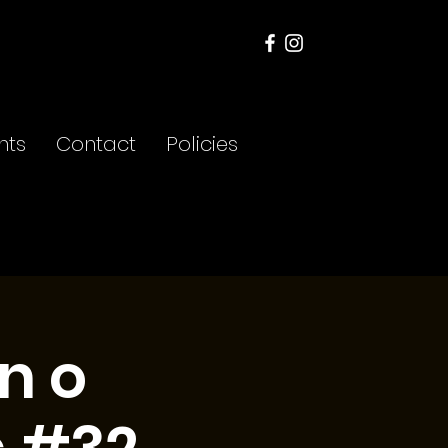
nts
Contact
Policies
n o