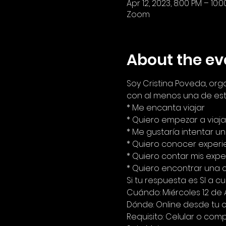
Apr 12, 2023, 8:00 PM – 10:
Zoom
About the ev
Soy Cristina Poveda, or
con al menos una de est
* Me encanta viajar  
* Quiero empezar a viajar
* Me gustaría intentar un 
* Quiero conocer experie
* Quiero contar mis exper
* Quiero encontrar una 
Si tu respuesta es SI a c
Cuándo: Miércoles 12 de A
Dónde: Online desde tu 
Requisito: Celular o com