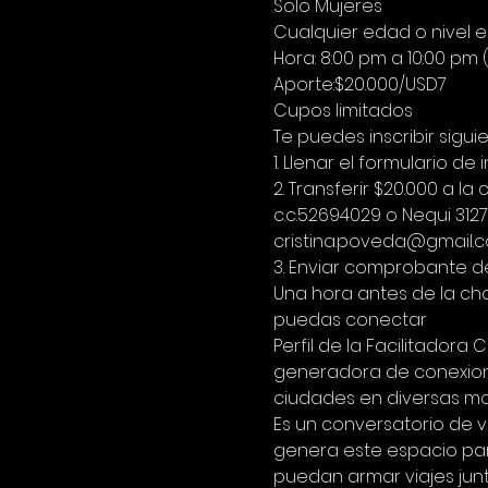
Solo Mujeres
Cualquier edad o nivel 
Hora: 8:00 pm a 10:00 pm
Aporte:$20.000/USD7 
Cupos limitados
Te puedes inscribir sigui
1. Llenar el formulario de i
2. Transferir $20.000 a
c.c.52694029 o Nequi 3127
cristina.poveda@gmail.c
3. Enviar comprobante d
Una hora antes de la cha
puedas conectar
Perfil de la Facilitadora
generadora de conexion
ciudades en diversas mo
Es un conversatorio de v
genera este espacio para
puedan armar viajes jun