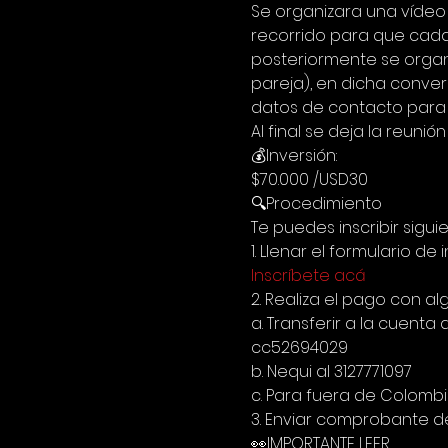
Se organizara una vídeo 
recorrido para que cada
posteriormente se organ
pareja), en dicha conver
datos de contacto para 
Al final se deja la reunió
💰Inversión:
$70.000 /USD30
🔍Procedimiento
Te puedes inscribir sigui
1. Llenar el formulario de i
Inscríbete acá
2. Realiza el pago con a
a. Transferir a la cuen
cc52694029
b. Nequi al 3127771097
c. Para fuera de Colomb
3. Enviar comprobante d
👀IMPORTANTE LEER