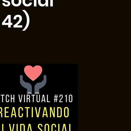
social
 42)