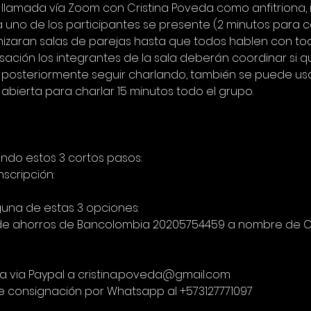
llamada vía Zoom con Cristina Poveda como anfitriona, i
 uno de los participantes se presente (2 minutos para c
izaran salas de parejas hasta que todos hablen con to
sación los integrantes de la sala deberán coordinar si q
posteriormente seguir charlando, también se puede usar
n abierta para charlar 15 minutos todo el grupo.
endo estos 3 cortos pasos:
nscripción:
lguna de estas 3 opciones:
ta de ahorros de Bancolombia 20205754459 a nombre de C
ia via Paypal a cristina.poveda@gmail.com
e consignación por Whatsapp al +573127771097