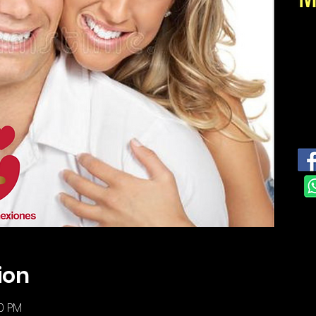
ion
30 PM