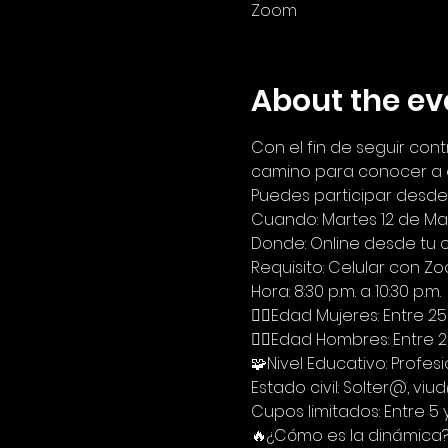
Zoom
About the ev
Con el fin de seguir con
camino para conocer a o
Puedes participar desde
Cuando: Martes 12 de Ma
Donde: Online desde tu 
Requisito: Celular con 
Hora: 8:30 p.m. a 10:30 p.m.
🙋‍♀Edad Mujeres: Entre 2
🙋‍♂Edad Hombres: Entre 2
🧩Nivel Educativo: Profes
Estado civil: Solter@, v
Cupos limitados: Entre 5 
🔥¿Cómo es la dinámica?