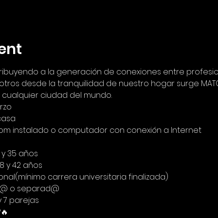
ent
tribuyendo a la generación de conexiones entre profesion
tros desde la tranquilidad de nuestro hogar surge MATC
 cualquier ciudad del mundo.
rzo
casa
Zoom instalado o computador con conexión a Internet
5 y 35 años
8 y 42 años
ional(mínimo carrera universitaria finalizada)
iud@ o separad@
y 7 parejas
🔥