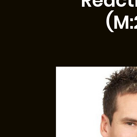
React
(M: