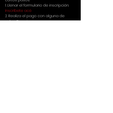
cortos pasos:
1. Llenar el formulario de inscripción:
Inscríbete acá
2. Realiza el pago con alguna de 
estas 3 opciones:
a. Transferir a la cuenta de ahorros 
de Bancolombia 20205754459 a 
nombre de Cristina Poveda 
cc52694029
b. Nequi al 3127771097
c. Para fuera de Colombia via Paypal 
a cristina.poveda@gmail.com
3. Enviar comprobante de 
consignación por Whatsapp al 
+573127771097
👀IMPORTANTE LEER
1. No hay devolución de dinero si 
avisas con menos de 24 horas de 
anticipación que no puedes asistir, 
en caso de avisar con tiempo se 
puede usar para un siguiente evento 
o reemplazar por otra persona.