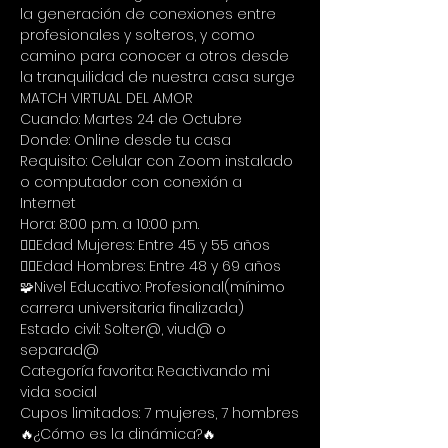
la generación de conexiones entre 
profesionales y solteros, y como 
camino para conocer a otros desde 
la tranquilidad de nuestra casa surge 
MATCH VIRTUAL DEL AMOR
Cuando: Martes 24 de Octubre
Donde: Online desde tu casa
Requisito: Celular con Zoom instalado 
o computador con conexión a 
Internet
Hora: 8:00 p.m. a 10:00 p.m.
🙋‍♀Edad Mujeres: Entre 45 y 55 años
🙋‍♂Edad Hombres: Entre 48 y 69 años
🧩Nivel Educativo: Profesional(mínimo 
carrera universitaria finalizada)
Estado civil: Solter@, viud@ o 
separad@
Categoría favorita: Reactivando mi 
vida social
Cupos limitados: 7 mujeres, 7 hombres
🔥¿Cómo es la dinámica?🔥