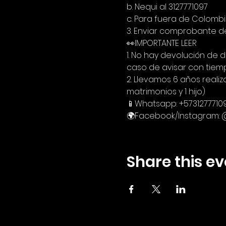
b. Nequi al 3127771097
c. Para fuera de Colomb
3. Enviar comprobante d
👀IMPORTANTE LEER
1. No hay devolución de 
caso de avisar con tiem
2. Llevamos 6 años reali
matrimonios y 1 hijo)
📱Whatsapp: +5731277710
🌍Facebook/Instagram:
Share this ev