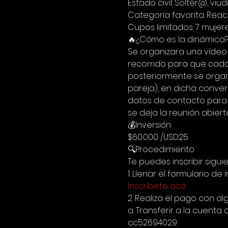
Estado civil: Solter@, v
Categoría favorita: Reac
Cupos limitados: 7 mujer
🔥¿Cómo es la dinámica?
Se organizara una vídeo 
recorrido para que cada
posteriormente se organ
pareja), en dicha conver
datos de contacto para p
se deja la reunión abiert
💰Inversión:
$60.000 /USD25
🔍Procedimiento
Te puedes inscribir sigui
1. Llenar el formulario de i
Inscríbete acá
2. Realiza el pago con a
a. Transferir a la cuen
cc52694029