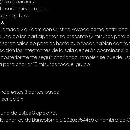
iud@ o separad@
tivando mi vida social
es, 7 hombres
🔥
llamada vía Zoom con Cristina Poveda como anfitriona, i
 uno de los participantes se presente (2 minutos para c
izaran salas de parejas hasta que todos hablen con to
sación los integrantes de la sala deberán coordinar si q
osteriormente seguir charlando, también se puede usar e
a para charlar 15 minutos todo el grupo.
endo estos 3 cortos pasos:
nscripción:
lguna de estas 3 opciones:
ta de ahorros de Bancolombia 20205754459 a nombre de C