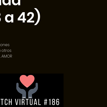
ida
 a 42)
iones
 otros
EL AMOR