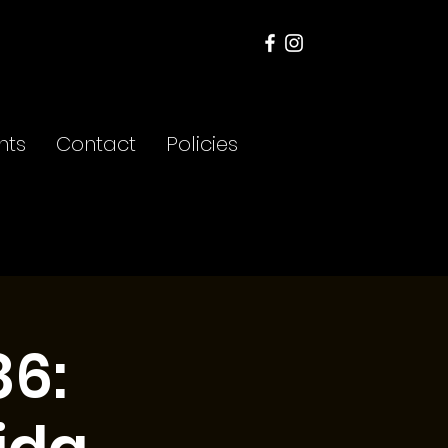
nts
Contact
Policies
86: