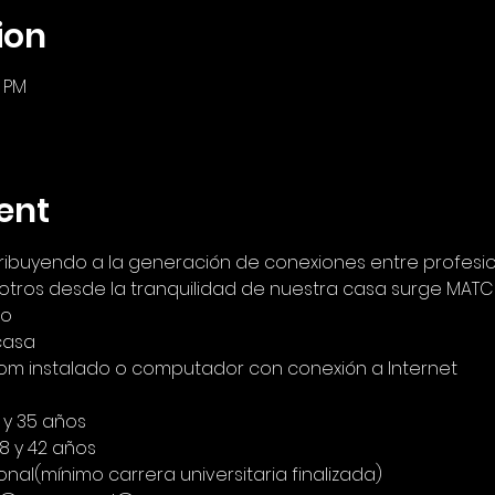
ion
0 PM
ent
tribuyendo a la generación de conexiones entre profesion
tros desde la tranquilidad de nuestra casa surge MATC
io
casa
Zoom instalado o computador con conexión a Internet
5 y 35 años
8 y 42 años
ional(mínimo carrera universitaria finalizada)