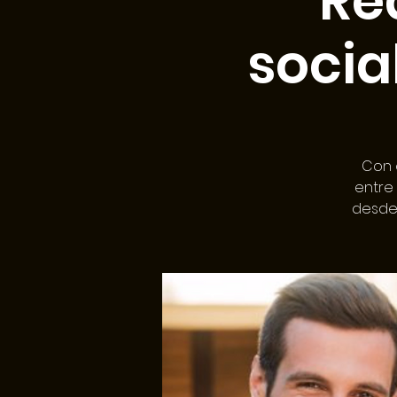
Re
socia
Con 
entre
desde 