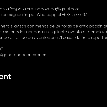
ia via Paypal a cristina.poveda@gmail.com
e consignación por Whatsapp al +573127771097
dinero si avisas con menos de 24 horas de anticipación qu
po se puede usar para un siguiente evento o reemplazar
zando este tipo de eventos con 71 casos de éxito reportad
97
 @generandoconexiones 
ent