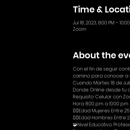
Time & Locat
Jul 18, 2023, 8:00 PM – 10:0
Zoom
About the ev
Con el fin de seguir con
camino para conocer a o
Cuando: Martes 18 de Jul
Donde: Online desde tu 
Requisito: Celular con 
Hora: 8:00 p.m. a 10:00 p.m.
🙋‍♀Edad Mujeres: Entre 2
🙋‍♂Edad Hombres: Entre 2
🧩Nivel Educativo: Profes