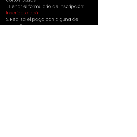
cortos pasos:
1. Llenar el formulario de inscripción:
Inscríbete acá
2. Realiza el pago con alguna de 
estas 3 opciones:
a. Transferir a la cuenta de ahorros 
de Bancolombia 20205754459 a 
nombre de Cristina Poveda 
cc52694029
b. Nequi al 3127771097
c. Para fuera de Colombia via Paypal 
a cristina.poveda@gmail.com
3. Enviar comprobante de 
consignación por Whatsapp al 
+573127771097
👀IMPORTANTE LEER
1. No hay devolución de dinero si 
avisas con menos de 24 horas de 
anticipación que no puedes asistir, 
en caso de avisar con tiempo se 
puede usar para un siguiente evento 
o reemplazar por otra persona.