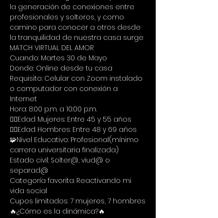
la generación de conexiones entre 
profesionales y solteros, y como 
camino para conocer a otros desde 
la tranquilidad de nuestra casa surge 
MATCH VIRTUAL DEL AMOR
Cuando: Martes 30 de Mayo
Donde: Online desde tu casa
Requisito: Celular con Zoom instalado 
o computador con conexión a 
Internet
Hora: 8:00 p.m. a 10:00 p.m.
🙋‍♀Edad Mujeres: Entre 45 y 55 años
🙋‍♂Edad Hombres: Entre 48 y 69 años
🧩Nivel Educativo: Profesional(mínimo 
carrera universitaria finalizada)
Estado civil: Solter@, viud@ o 
separad@
Categoría favorita: Reactivando mi 
vida social
Cupos limitados: 7 mujeres, 7 hombres
🔥¿Cómo es la dinámica?🔥