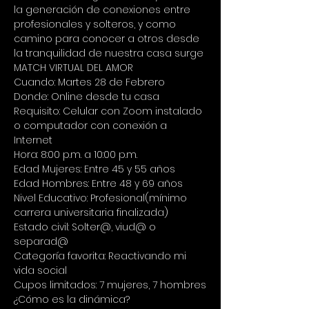
la generación de conexiones entre 
profesionales y solteros, y como 
camino para conocer a otros desde 
la tranquilidad de nuestra casa surge 
MATCH VIRTUAL DEL AMOR
Cuando: Martes 28 de Febrero 
Donde: Online desde tu casa 
Requisito: Celular con Zoom instalado 
o computador con conexión a 
Internet 
Hora: 8:00 p.m. a 10:00 p.m. 
Edad Mujeres: Entre 45 y 55 años 
Edad Hombres: Entre 48 y 69 años 
Nivel Educativo: Profesional(mínimo 
carrera universitaria finalizada) 
Estado civil: Solter@, viud@ o 
separad@ 
Categoría favorita: Reactivando mi 
vida social 
Cupos limitados: 7 mujeres, 7 hombres
¿Cómo es la dinámica? 