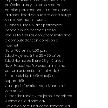
profesionales y solteros, y como 
camino para conocer a otros desde 
la tranquilidad de nuestra casa surge 
MATCH VIRTUAL DEL AMOR
Cuando: Lunes 19 de Spetiembre 
Donde: Online desde tu casa 
Requisito: Celular con Zoom instalado 
o computador con conexión a 
Internet 
Hora: 7:00 p.m. a 9:00 p.m. 
Edad Mujeres: Entre 25 y 35 años 
Edad Hombres: Entre 28 y 42 años 
Nivel Educativo: Profesional(mínimo 
carrera universitaria finalizada) 
Estado civil: Solter@, viud@ o 
separad@ 
Categoría favorita: Reactivando mi 
vida social 
Cupos limitados: 7 mujeres, 7 hombres
¿Cómo es la dinámica?
 Se organizara una vídeo llamada vía 