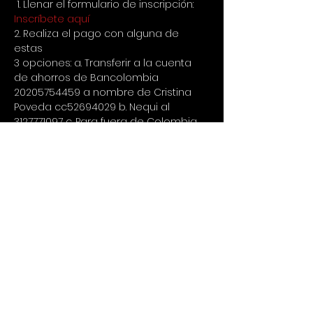
 1. Llenar el formulario de inscripción: 
Inscríbete aquí
2. Realiza el pago con alguna de 
estas 
3 opciones: a. Transferir a la cuenta 
de ahorros de Bancolombia 
20205754459 a nombre de Cristina 
Poveda cc52694029 b. Nequi al 
3127771097 c. Para fuera de Colombia 
via Paypal a 
cristina.poveda@gmail.com 
3. Enviar comprobante de 
consignación por Whatsapp al 
+573127771097
IMPORTANTE LEER
 1. No hay devolución de dinero si 
avisas con menos de 24 horas de 
anticipación que no puedes asistir, 
en caso de avisar con tiempo se 
puede usar para un siguiente evento 
o reemplazar por otra persona. 
2. Quienes aparecen como 