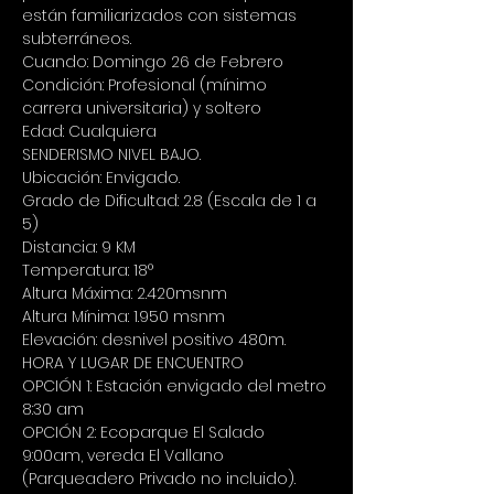
están familiarizados con sistemas 
subterráneos.
Cuando: Domingo 26 de Febrero 
Condición: Profesional (mínimo 
carrera universitaria) y soltero 
Edad: Cualquiera  
SENDERISMO NIVEL BAJO.  
Ubicación: Envigado. 
Grado de Dificultad: 2.8 (Escala de 1 a 
5) 
Distancia: 9 KM 
Temperatura: 18° 
Altura Máxima: 2.420msnm 
Altura Mínima: 1.950 msnm 
Elevación: desnivel positivo 480m. 
HORA Y LUGAR DE ENCUENTRO 
OPCIÓN 1: Estación envigado del metro 
8:30 am 
OPCIÓN 2: Ecoparque El Salado 
9:00am, vereda El Vallano 
(Parqueadero Privado no incluido).