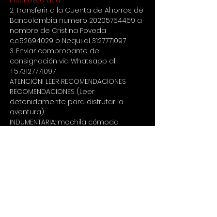
Inscríbete acá
2. Transferir a la Cuenta de Ahorros de 
Bancolombia numero 20205754459 a 
nombre de Cristina Poveda 
c.c.52694029 o Nequi al 3127771097 
3. Enviar comprobante de 
consignación vía Whatsapp al 
+573127771097
ATENCIÓN! LEER RECOMENDACIONES 
RECOMENDACIONES (Leer 
detenidamente para disfrutar la 
aventura).
INDUMENTARIA: mochila cómoda 
pequeña (20 a 30 litros) utilizar 
prendas deportivas livianas, licras, 
pantalones deportivos largos o 
sudaderas, buzos deportivos manga 
larga, botas de montaña, gorra, 
gafas, bloqueador solar, guantes, 
bastón de trekking, zapatos para 
caminar en el agua y traje de baño.
ALIMENTACIÓN: Frutas, almuerzo normal 