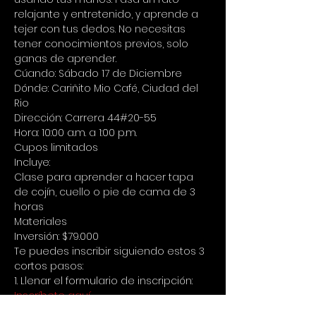
relajante y entretenido, y aprende a 
tejer con tus dedos. No necesitas 
tener conocimientos previos, solo 
ganas de aprender.
Cúando: Sábado 17 de Diciembre
Dónde: Cariñito Mio Café, Ciudad del 
Rio 
Dirección: Carrera 44#20-55 
Hora: 10:00 a.m. a 1:00 p.m. 
Cupos limitados
Incluye:  
Clase para aprender a hacer tapa 
de cojín, cuello o pie de cama de 3 
horas  
Materiales
Inversión: $79.000
Te puedes inscribir siguiendo estos 3 
cortos pasos: 
1. Llenar el formulario de inscripción: 
Inscríbete aquí
2. Consignar $79.000 a la Cuenta de 