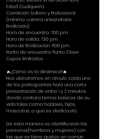
Cuando: Jueves 18 de Diciembre
Edad: Cualquiera
Condición: Soltero y Profesional 
(mínimo carrera universitaria 
finalizada)
Hora de encuentro: 7:00 p.m.
Hora de salida: 7:30 p.m.
Hora de finalización: 11:00 p.m.
Punto de encuentro: Punto Clave
Cupos limitados
🔥¿Cómo es la dinámica?🔥
Nos ubicaremos en circulo, cada uno 
de los participantes hará una corta 
presentación de entre 1 y 2 minutos 
donde contara temas básicos de su 
vida tales como: hobbies, hijos, 
mascotas, a que se dedica...etc
De esta manera se identificaran las 
personas(hombres y mujeres) con 
las que se tiene gustos en común 