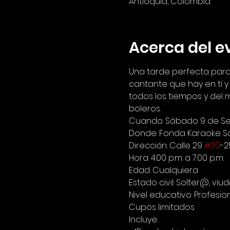
Antioquia, Colombia
Acerca del e
Una tarde perfecta para
cantante que hay en tí 
todos los tiempos y del 
boleros.
Cuando: Sábado 9 de S
Donde: Fonda Karaoke S
Dirección: Calle 29 
#30
-2
Hora: 4:00 p.m. a 7:00 p.m.
Edad: Cualquiera
Estado civil: Solter@, v
Nivel educativo: Profesio
Cupos limitados
Incluye: