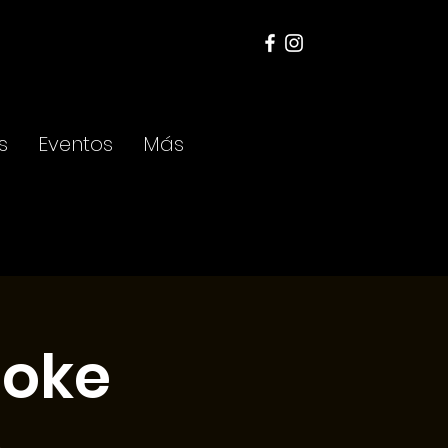
s
Eventos
Más
aoke