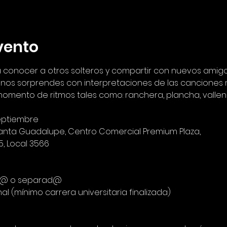
vento
 conocer a otros solteros y compartir con nuevos amigo
y nos sorprendes con interpretaciones de las canciones
momento de ritmos tales como: ranchera, plancha, vallena
eptiembre
anta Guadalupe, Centro Comercial Premium Plaza,
5, Local 3566
iud@ o separad@
nal (mínimo carrera universitaria finalizada)