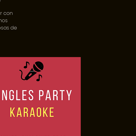
e
ir con
nos
osas de