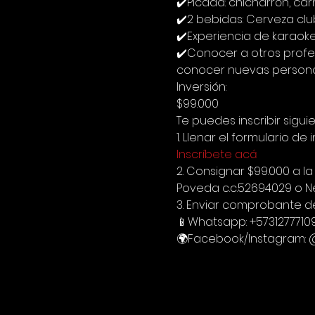
✔️Picada: chicharrón, ca
✔️2 bebidas: Cerveza cl
✔️Experiencia de karaok
✔️Conocer a otros profes
conocer nuevas person
Inversión:
$99.000
Te puedes inscribir sigui
1. Llenar el formulario de i
Inscríbete acá
2. Consignar $99.000 a 
Poveda c.c.52694029 o Ne
3. Enviar comprobante d
📱Whatsapp: +5731277710
🌍Facebook/Instagram: