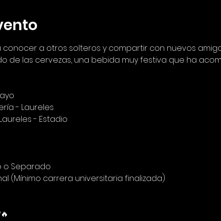
vento
 conocer a otros solteros y compartir con nuevos amig
do de las cervezas, una bebida muy festiva que ha acomp
Mayo
ría - Laureles
, Laureles - Estadio
udo o Separado
nal (Mínimo carrera universitaria finalizada)
🔥