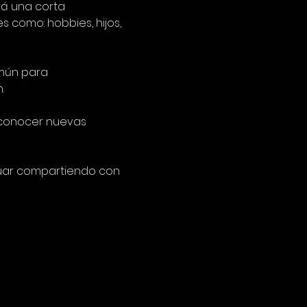
á una corta 
 como: hobbies, hijos, 
mún para 
.
y conocer nuevas 
inuar compartiendo con 