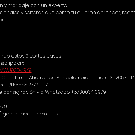
ón y maridaje con un experto
ionales y solteros que como tu quieren aprender, reactiv
as
endo estos 3 cortos pasos:
nscripción:
hmMWU92DviRK9
 la Cuenta de Ahorros de Bancolombia numero 202057544
qui/Llave 3127771097
e consignación vía Whatsapp +573003410979
979
 @generandoconexiones