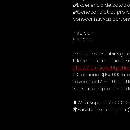
✔️Experiencia de cataci
✔️Conocer a otros profes
conocer nuevas person
Inversión:
$159.000
Te puedes inscribir sigui
1. Llenar el formulario de i
https://forms.gle/hkpc
2. Consignar $159.000 a
Poveda c.c.52694029 o Ne
3. Enviar comprobante d
📱Whatsapp: +573003410
🌍Facebook/Instagram: