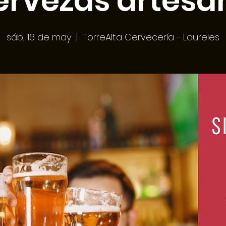
ervezas artesa
sáb, 16 de may
  |  
TorreAlta Cervecería - Laureles