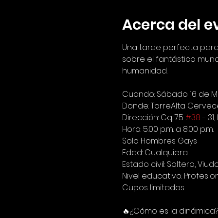
Acerca del e
Una tarde perfecta para
sobre el fantástico mun
humanidad.
Cuando: Sábado 16 de 
Donde: TorreAlta Cervece
Dirección: Cq. 75 
#38
 - 31
Hora: 5:00 p.m. a 8:00 p.m.
Solo Hombres Gays
Edad: Cualquiera
Estado civil: Soltero, Vi
Nivel educativo: Profesio
Cupos limitados
🔥¿Cómo es la dinámica?