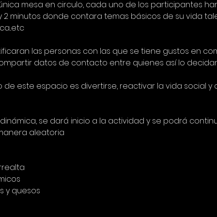
nica mesa en circulo, cada uno de los participantes har
y 2 minutos donde contara temas básicos de su vida tales
a...etc
ificaran las personas con las que se tiene gustos en co
mpartir datos de contacto entre quienes así lo decidan
 de este espacio es divertirse, reactivar la vida social 
 dinámica, se dará inicio a la actividad y se podrá cont
 manera aleatoria
rrealta
micos
s y quesos