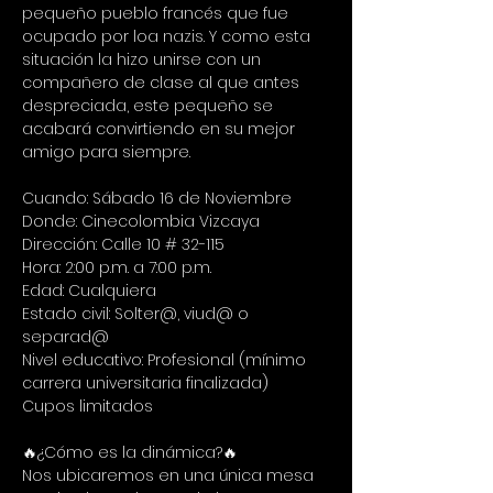
pequeño pueblo francés que fue 
ocupado por loa nazis. Y como esta 
situación la hizo unirse con un 
compañero de clase al que antes 
despreciada, este pequeño se 
acabará convirtiendo en su mejor 
amigo para siempre.
Cuando: Sábado 16 de Noviembre
Donde: Cinecolombia Vizcaya
Dirección: Calle 10 # 32-115
Hora: 2:00 p.m. a 7:00 p.m.
Edad: Cualquiera
Estado civil: Solter@, viud@ o 
separad@
Nivel educativo: Profesional (mínimo 
carrera universitaria finalizada)
Cupos limitados
🔥¿Cómo es la dinámica?🔥
Nos ubicaremos en una única mesa 