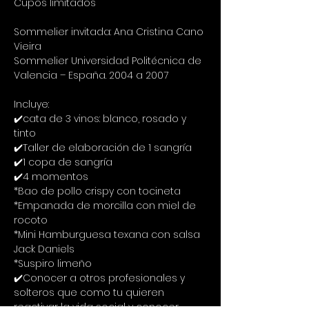
Cupos limitados
Sommelier invitada: Ana Cristina Cano 
Vieira
Sommelier Universidad Politécnica de
Valencia – España. 2004 a 2007
Incluye:
✔️cata de 3 vinos: blanco, rosado y 
tinto
✔️Taller de elaboración de 1 sangría
✔️1 copa de sangría
✔️4 momentos
*Bao de pollo crispy con tocineta
*Empanada de morcilla con miel de 
rocoto
*Mini Hamburguesa texana con salsa 
Jack Daniels
*Suspiro limeño
✔️Conocer a otros profesionales y 
solteros que como tu quieren 
reactivar la vida social y conocer 