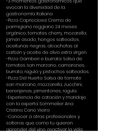
-3 momentos gastronómicos que 
evocan la diversidad de la 
gastronomía Italiana 
-Pizza Capricciosa: Crema de 
parmigiano reggiano 24 meses 
orgánico, tomates cherry, mozarella, 
jamón asado, hongos salteados, 
aceitunas negras, alcachofas al 
carbón y aceite de oliva extra virgen. 
-Pizza Gamberi e burrata: Salsa de 
tomates san marzano, camarones, 
burrata, rúgula y pistachos salteados. 
-Pizza Del Huerto: Salsa de tomate 
san marzano, mozzarella, zucchini, 
berenjenas, pimentones, rúgula. 
-Experiencia de catación y maridaje 
con la experta Sommelier Ana 
Cristina Cano Vieira 
-Conocer a otras profesionales y 
solteras que como tu quieren 
aprender del vino, reactivar la vida 
social y conocer nuevas amigas.