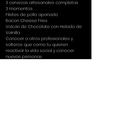
3 cervezas artesanales completas
3 momentos 
Filetes de pollo apanado 
Bacon Cheese Fries 
Volcán de Chocolate con Helado de 
Vainilla 
Conocer a otros profesionales y 
solteros que como tu quieren 
reactivar la vida social y conocer 
nuevas personas
Inversión: $169.000
Te puedes inscribir siguiendo estos 3 
cortos pasos: 
1. Llenar el formulario de inscripción: 
Inscríbete aquí
2. Consignar $169.000 a la Cuenta de 
Ahorros de Bancolombia numero 
20205754459 a nombre de Cristina 
Poveda c.c.52694029 o Nequi 
3127771097 
3. Enviar comprobante de 