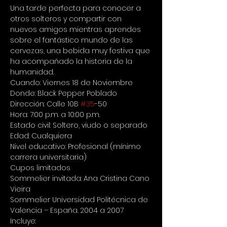
Una tarde perfecta para conocer a 
otros solteros y compartir con 
nuevos amigos mientras aprendes 
sobre el fantástico mundo de las 
cervezas, una bebida muy festiva que 
ha acompañado la historia de la 
humanidad.
Cuando: Viernes 18 de Noviembre 
Donde: Black Pepper Poblado 
Dirección: Calle 10B 
#35
-50 
Hora: 7:00 p.m. a 10:00 p.m. 
Estado civil: Soltero, viudo o separado
Edad: Cualquiera 
Nivel educativo: Profesional (mínimo 
carrera universitaria)

Cupos limitados
Sommelier invitada: Ana Cristina Cano 
Vieira 
Sommelier Universidad Politécnica de 
Valencia – España. 2004 a 2007
Incluye: 