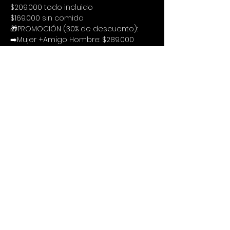
$209.000 todo incluido
$169.000 sin comida
🎁PROMOCIÓN (30% de descuento):
➡️Mujer +Amigo Hombre: $289.000 
todo incluido
➡️Hombre +Amigo Hombre: $289.000 
todo incluido
➡️Mujer +Amigo Hombre: $239.000 sin 
comida
➡️Hombre +Amigo Hombre: $239.000 
sin comida
🔍Procedimiento
Te puedes inscribir siguiendo estos 3 
cortos pasos:
1. Llenar el formulario de inscripción:
Inscríbete acá
2. Consignar o transferir el valor 
correspondiente a la Cuenta de 
Ahorros de Bancolombia numero 
20205754459 a nombre de Cristina 
Poveda c.c.52694029 o Nequi al 