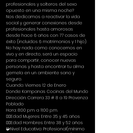
profesionales y solteros del sexo 
opuesto en una misma noche?
Nos dedicamos a reactivar la vida 
social y generar conexiones desde 
profesionales hasta amorosas 
desde hace 6 años con 77 casos de 
éxito (incluidos 6 matrimonios y 1 hijo).
No hay nada como conocernos en 
vivo y en directo, será un espacio 
para compartir, conocer nuevas 
personas y hasta encontrar tu alma 
gemela en un ambiente sano y 
seguro.
Cuando: Viernes 12 de Enero
Donde: Kampanas Cocinas del Mundo
Dirección: Carrera 33 # 8 a 19 Provenza 
Poblado
Hora: 8:00 p.m. a 11:00 p.m.
🙋‍♀Edad Mujeres: Entre 35 y 45 años
🙋‍♂Edad Hombres: Entre 38 y 52 años
🧩Nivel Educativo: Profesional(mínimo 