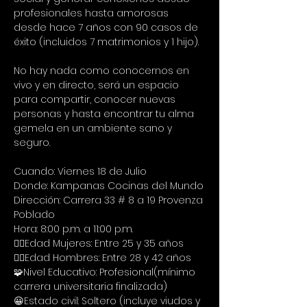
profesionales hasta amorosas 
desde hace 7 años con 90 casos de 
éxito (incluidos 7 matrimonios y 1 hijo).
No hay nada como conocernos en 
vivo y en directo, será un espacio 
para compartir, conocer nuevas 
personas y hasta encontrar tu alma 
gemela en un ambiente sano y 
seguro.
Cuando: Viernes 18 de Julio
Donde: Kampanas Cocinas del Mundo
Dirección: Carrera 33 # 8 a 19 Provenza 
Poblado
Hora: 8:00 p.m. a 11:00 p.m.
🙋‍♀Edad Mujeres: Entre 25 y 35 años
🙋‍♂Edad Hombres: Entre 28 y 42 años
🧩Nivel Educativo: Profesional(mínimo 
carrera universitaria finalizada)
😀Estado civil: Soltero (incluye viudos y 