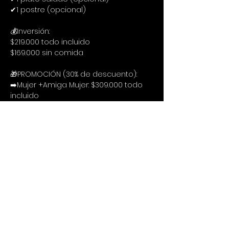
✔1 postre (opcional)
💰Inversión:
$219.000 todo incluido
$169.000 sin comida
🎁PROMOCIÓN (30% de descuento):
➡️Mujer +Amiga Mujer: $309.000 todo 
incluido
➡️Hombre +Amiga Mujer: $309.000 
todo incluido
➡️Mujer +Amiga Mujer: $239.000 sin 
comida
➡️Hombre +Amiga Mujer: $239.000 sin 
comida
🔍Procedimiento
Te puedes inscribir siguiendo estos 3 
cortos pasos:
1. Llenar el formulario de inscripción:
https://forms.gle/kjvjXyDXpJXC3z9M8