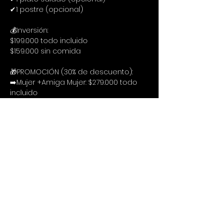
✔1 postre (opcional)
💰Inversión:
$199.000 todo incluido
$159.000 sin comida
🎁PROMOCIÓN (30% de descuento):
➡️Mujer +Amiga Mujer: $279.000 todo 
incluido
➡️Hombre +Amiga Mujer: $279.000 
todo incluido
➡️Mujer +Amiga Mujer: $229.000 sin 
comida
➡️Hombre +Amiga Mujer: $229.000 sin 
comida
🔍Procedimiento
Te puedes inscribir siguiendo estos 3 
cortos pasos:
1. Llenar el formulario de inscripción:
https://forms.gle/kjvjXyDXpJXC3z9M8