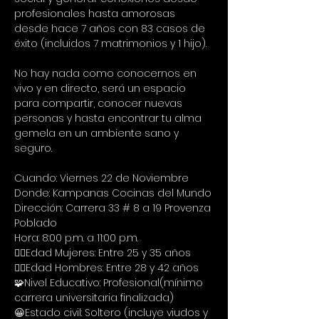
profesionales hasta amorosas 
desde hace 7 años con 83 casos de 
éxito (incluidos 7 matrimonios y 1 hijo).
No hay nada como conocernos en 
vivo y en directo, será un espacio 
para compartir, conocer nuevas 
personas y hasta encontrar tu alma 
gemela en un ambiente sano y 
seguro.
Cuando: Viernes 22 de Noviembre
Donde: Kampanas Cocinas del Mundo
Dirección: Carrera 33 # 8 a 19 Provenza 
Poblado
Hora: 8:00 p.m. a 11:00 p.m.
🙋‍♀Edad Mujeres: Entre 25 y 35 años
🙋‍♂Edad Hombres: Entre 28 y 42 años
🧩Nivel Educativo: Profesional(mínimo 
carrera universitaria finalizada)
😀Estado civil: Soltero (incluye viudos y 