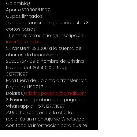
Colombia)
Aporte:$20.000/USD7
Cupos limitados
Te puedes inscribir siguiendo estos 3 
cortos pasos:
1. Llenar el formulario de inscripción:
Inscríbete acá
2. Transferir $20.000 a la cuenta de 
ahorros de bancolombia 
20205754459 a nombre de Cristina 
Poveda c.c.52694029 o Nequi 
3127771097
Para fuera de Colombia transferir via 
Paypal a 
 USD7 (7 
Dólares)
cristina.poveda@gmail.com
3. Enviar comprobante de pago por 
Whatsapp al +573127771097
⚠️Una hora antes de la charla 
recibirás un mensaje vía Whatsapp 
con toda la información para que te 
puedas conectar