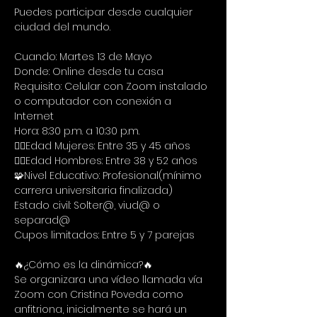
Puedes participar desde cualquier 
ciudad del mundo.
Cuando: Martes 13 de Mayo
Donde: Online desde tu casa
Requisito: Celular con Zoom instalado 
o computador con conexión a 
Internet
Hora: 8:30 p.m. a 10:30 p.m.
🙋‍♀Edad Mujeres: Entre 35 y 45 años
🙋‍♂Edad Hombres: Entre 38 y 52 años
🧩Nivel Educativo: Profesional(mínimo 
carrera universitaria finalizada)
Estado civil: Solter@, viud@ o 
separad@
Cupos limitados: Entre 5 y 7 parejas
🔥¿Cómo es la dinámica?🔥
Se organizara una vídeo llamada vía 
Zoom con Cristina Poveda como 
anfitriona, inicialmente se hará un 