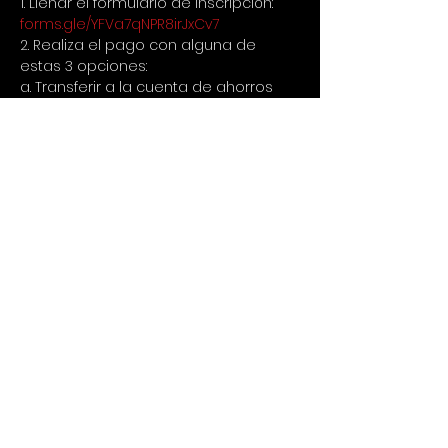
1. Llenar el formulario de inscripción:
forms.gle/YFVa7qNPR8irJxCv7
2. Realiza el pago con alguna de 
estas 3 opciones:
a. Transferir a la cuenta de ahorros 
de Bancolombia 20205754459 a 
nombre de Cristina Poveda 
cc52694029
b. Nequi al 3127771097
c. Para fuera de Colombia via Paypal 
a 
cristina.poveda@gmail.com
3. Enviar comprobante de 
consignación por Whatsapp al 
+573023445198
👀IMPORTANTE LEER
1. No hay devolución de dinero si 
avisas con menos de 24 horas de 
anticipación que no puedes asistir, 
en caso de avisar con tiempo se 
puede usar para un siguiente evento 
o reemplazar por otra persona.