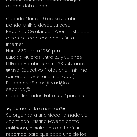
ciudad del mundo.
Cuando: Martes 19 de Noviembre
Donde: Online desde tu casa
Requisito: Celular con Zoom instalado 
o computador con conexión a 
Internet
Hora: 8:30 p.m. a 10:30 p.m.
🙋‍♀Edad Mujeres: Entre 25 y 35 años
🙋‍♂Edad Hombres: Entre 28 y 42 años
🧩Nivel Educativo: Profesional(mínimo 
carrera universitaria finalizada)
Estado civil: Solter@, viud@ o 
separad@
Cupos limitados: Entre 5 y 7 parejas
🔥¿Cómo es la dinámica?🔥
Se organizara una vídeo llamada vía 
Zoom con Cristina Poveda como 
anfitriona, inicialmente se hará un 
recorrido para que cada uno de los 