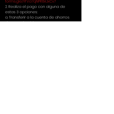
forms.gle/YFVa7qNPR8irJxCv7
2. Realiza el pago con alguna de 
estas 3 opciones:
a. Transferir a la cuenta de ahorros 
de Bancolombia 20205754459 a 
nombre de Cristina Poveda 
cc52694029
b. Nequi al 3127771097
c. Para fuera de Colombia via Paypal 
a 
cristina.poveda@gmail.com
3. Enviar comprobante de 
consignación por Whatsapp al 
+573023445198
👀IMPORTANTE LEER
1. No hay devolución de dinero si 
avisas con menos de 24 horas de 
anticipación que no puedes asistir, 
en caso de avisar con tiempo se 
puede usar para un siguiente evento 
o reemplazar por otra persona.
2. Llevamos 7 años realizando este 