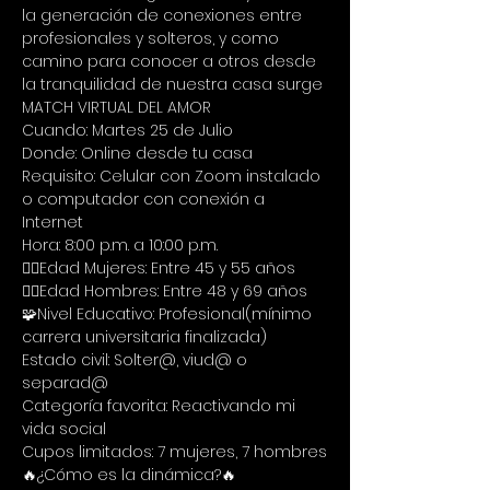
la generación de conexiones entre 
profesionales y solteros, y como 
camino para conocer a otros desde 
la tranquilidad de nuestra casa surge 
MATCH VIRTUAL DEL AMOR
Cuando: Martes 25 de Julio
Donde: Online desde tu casa
Requisito: Celular con Zoom instalado 
o computador con conexión a 
Internet
Hora: 8:00 p.m. a 10:00 p.m.
🙋‍♀Edad Mujeres: Entre 45 y 55 años
🙋‍♂Edad Hombres: Entre 48 y 69 años
🧩Nivel Educativo: Profesional(mínimo 
carrera universitaria finalizada)
Estado civil: Solter@, viud@ o 
separad@
Categoría favorita: Reactivando mi 
vida social
Cupos limitados: 7 mujeres, 7 hombres
🔥¿Cómo es la dinámica?🔥