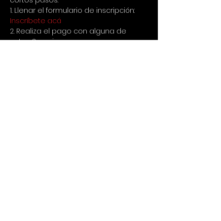
cortos pasos:
1. Llenar el formulario de inscripción:
Inscríbete acá
2. Realiza el pago con alguna de 
estas 3 opciones:
a. Transferir a la cuenta de ahorros 
de Bancolombia 20205754459 a 
nombre de Cristina Poveda 
cc52694029
b. Nequi al 3127771097
c. Para fuera de Colombia via Paypal 
a cristina.poveda@gmail.com
3. Enviar comprobante de 
consignación por Whatsapp al 
+573127771097
👀IMPORTANTE LEER
1. No hay devolución de dinero si 
avisas con menos de 24 horas de 
anticipación que no puedes asistir, 
en caso de avisar con tiempo se 
puede usar para un siguiente evento 
o reemplazar por otra persona.