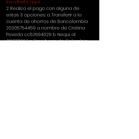
Inscríbete aquí
2. Realiza el pago con alguna de 
estas 3 opciones: a. Transferir a la 
cuenta de ahorros de Bancolombia 
20205754459 a nombre de Cristina 
Poveda cc52694029 b. Nequi al 
3127771097 c. Para fuera de Colombia 
via Paypal a 
cristina.poveda@gmail.com 3. Enviar 
comprobante de consignación por 
Whatsapp al +573127771097
IMPORTANTE LEER
1. No hay devolución de dinero si 
avisas con menos de 24 horas de 
anticipación que no puedes asistir, 
en caso de avisar con tiempo se 
puede usar para un siguiente evento 
o reemplazar por otra persona. 
2. Quienes aparecen como 
asistentes o interesados en este 
evento, no son necesariamente los 
asistentes reales, el 90% de las 