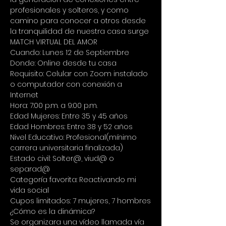
profesionales y solteros, y como 
camino para conocer a otros desde 
la tranquilidad de nuestra casa surge 
MATCH VIRTUAL DEL AMOR
Cuando: Lunes 12 de Septiembre 
Donde: Online desde tu casa 
Requisito: Celular con Zoom instalado 
o computador con conexión a 
Internet 
Hora: 7:00 p.m. a 9:00 p.m. 
Edad Mujeres: Entre 35 y 45 años 
Edad Hombres: Entre 38 y 52 años 
Nivel Educativo: Profesional(mínimo 
carrera universitaria finalizada) 
Estado civil: Solter@, viud@ o 
separad@ 
Categoría favorita: Reactivando mi 
vida social 
Cupos limitados: 7 mujeres, 7 hombres
¿Cómo es la dinámica?
Se organizara una vídeo llamada vía 