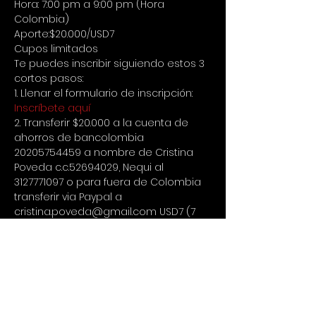
Hora: 7:00 pm a 9:00 pm (Hora 
Colombia) 
Aporte:$20.000/USD7 
Cupos limitados
Te puedes inscribir siguiendo estos 3 
cortos pasos: 
1. Llenar el formulario de inscripción: 
Inscríbete aquí
2. Transferir $20.000 a la cuenta de 
ahorros de bancolombia 
20205754459 a nombre de Cristina 
Poveda c.c.52694029, Nequi al 
3127771097 o para fuera de Colombia 
transferir via Paypal a 
cristina.poveda@gmail.com USD7 (7 
Dólares) 
3. Enviar comprobante de pago por 
Whatsapp al +573127771097
Una hora antes de la charla recibirás 
un mail con toda la información para 
que te puedas conectar
Perfil de la Facilitadora: 