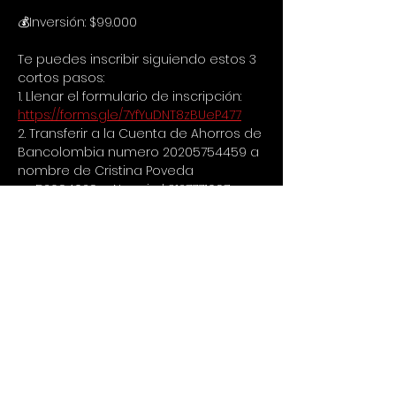
💰Inversión: $99.000
Te puedes inscribir siguiendo estos 3 
cortos pasos:
1. Llenar el formulario de inscripción:
https://forms.gle/7YfYuDNT8zBUeP477
2. Transferir a la Cuenta de Ahorros de 
Bancolombia numero 20205754459 a 
nombre de Cristina Poveda 
c.c.52694029 o Nequi al 3127771097
3. Enviar comprobante de 
consignación vía Whatsapp al 
+573023445198
‼️ATENCIÓN! LEER RECOMENDACIONES.
⚙️RECOMENDACIONES (Leer 
detenidamente para disfrutar la 
aventura).
⚜️INDUMENTARIA: mochila cómoda 
pequeña (20 a 30 litros) utilizar 
prendas deportivas livianas, licras, 