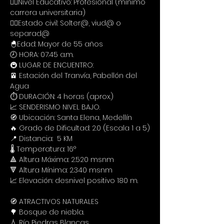
🙋‍♀️Nivel Educativo: Profesional (mínimo 
carrera universitaria)
🙋‍♀️Estado civil: Solter@, viud@ o 
separad@
🐣Edad: Mayor de 55 años
🕗 HORA: 07:45 a.m.
🚇 LUGAR DE ENCUENTRO: 
🚈 Estación del Tranvía, Pabellón del 
Agua
⏱️ DURACIÓN: 4 horas (aprox.)
📈 SENDERISMO NIVEL BAJO.
🧭 Ubicación: Santa Elena, Medellín 
🔥 Grado de Dificultad: 2.0 (Escala 1 a 5)
📍 Distancia:  5 KM
🌡️ Temperatura: 16°
🔺 Altura Máxima: 2.520 msnm
🔻 Altura Mínima: 2.340 msnm
📈 Elevación: desnivel positivo 180 m.
🧭 ATRACTIVOS NATURALES
🌳 Bosque de niebla.
💧 Río Piedras Blancas.