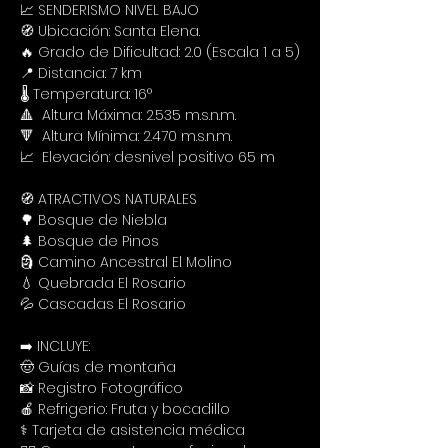
📈 SENDERISMO NIVEL BAJO
🧭 Ubicación: Santa Elena. 
🔥 Grado de Dificultad: 2.0 (Escala 1 a 5)
📍 Distancia: 7 km
🌡️ Temperatura: 16°
🔺  Altura Máxima: 2.535 m.s.n.m.
🔻  Altura Mínima: 2.470 m.s.n.m.
📈  Elevación: desnivel positivo 65 m
🧭 ATRACTIVOS NATURALES
🌳 Bosque de Niebla
🌲 Bosque de Pinos
🗿 Camino Ancestral El Molino 
💧 Quebrada El Rosario
💦 Cascadas El Rosario
➡️ INCLUYE:
🤠 Guías de montaña
📸 Registro Fotográfico
🍎 Refrigerio: Fruta y bocadillo
⚕️ Tarjeta de asistencia médica