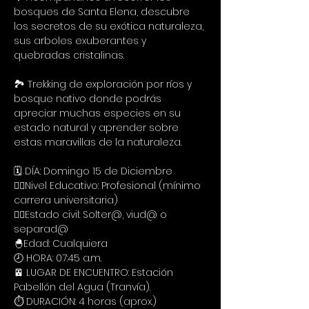
bosques de Santa Elena, descubre 
los secretos de su exótica naturaleza, 
sus arboles exuberantes y 
quebradas cristalinas.
🏞️ Trekking de exploración por ríos y 
bosque nativo donde podrás 
apreciar muchas especies en su 
estado natural y aprender sobre 
estas maravillas de la naturaleza.
🗓️ DÍA: Domingo 15 de Diciembre
🙋‍♀️Nivel Educativo: Profesional (mínimo 
carrera universitaria)
🙋‍♀️Estado civil: Solter@, viud@ o 
separad@
🐣Edad: Cualquiera
🕗 HORA: 07:45 a.m.
🚈 LUGAR DE ENCUENTRO: Estación 
Pabellón del Agua (Tranvía).
⏱️ DURACIÓN: 4 horas (aprox.)