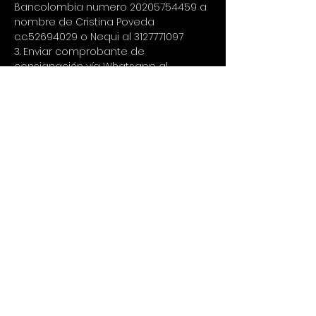
Bancolombia numero 20205754459 a 
nombre de Cristina Poveda 
c.c.52694029 o Nequi al 3127771097
3. Enviar comprobante de 
consignación vía Whatsapp al 
+573023445198
‼️ATENCIÓN! LEER RECOMENDACIONES.
⚙️RECOMENDACIONES (Leer 
detenidamente para disfrutar la 
aventura).
⚜️INDUMENTARIA: mochila cómoda 
pequeña (20 a 30 litros) utilizar 
prendas deportivas livianas, licras, 
pantalones deportivos largos o 
sudaderas, buzos deportivos manga 
larga, botas de montaña o tenis con 
buen agarre, gorra, gafas, 
bloqueador solar, guantes, bastón de 
trekking y traje de baño (opcional).
🥑ALIMENTACIÓN: Frutas, almuerzo 