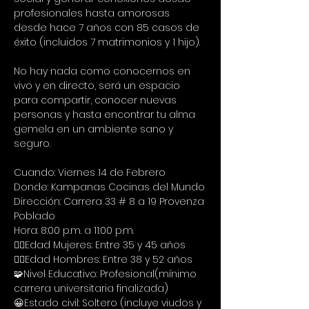
profesionales hasta amorosas 
desde hace 7 años con 85 casos de 
éxito (incluidos 7 matrimonios y 1 hijo).
No hay nada como conocernos en 
vivo y en directo, será un espacio 
para compartir, conocer nuevas 
personas y hasta encontrar tu alma 
gemela en un ambiente sano y 
seguro.
Cuando: Viernes 14 de Febrero
Donde: Kampanas Cocinas del Mundo
Dirección: Carrera 33 # 8 a 19 Provenza 
Poblado
Hora: 8:00 p.m. a 11:00 p.m.
🙋‍♀Edad Mujeres: Entre 35 y 45 años
🙋‍♂Edad Hombres: Entre 38 y 52 años
🧩Nivel Educativo: Profesional(mínimo 
carrera universitaria finalizada)
😀Estado civil: Soltero (incluye viudos y 