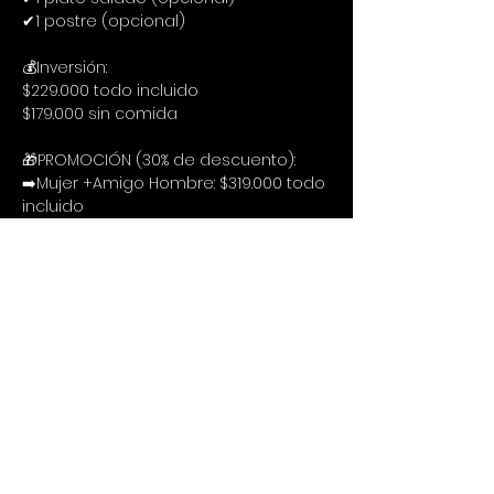
✔1 postre (opcional)
💰Inversión:
$229.000 todo incluido
$179.000 sin comida
🎁PROMOCIÓN (30% de descuento):
➡️Mujer +Amigo Hombre: $319.000 todo 
incluido
➡️Hombre +Amigo Hombre: $319.000 
todo incluido
➡️Mujer +Amigo Hombre: $249.000 sin 
comida
➡️Hombre +Amigo Hombre: $249.000 
sin comida
🔍Procedimiento
Te puedes inscribir siguiendo estos 3 
cortos pasos:
1. Llenar el formulario de inscripción:
https://forms.gle/kjvjXyDXpJXC3z9M8