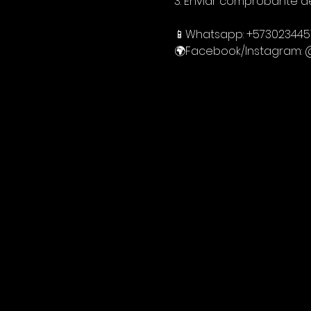
3. Enviar comprobante d
📱Whatsapp: +573023445
🌍Facebook/Instagram: