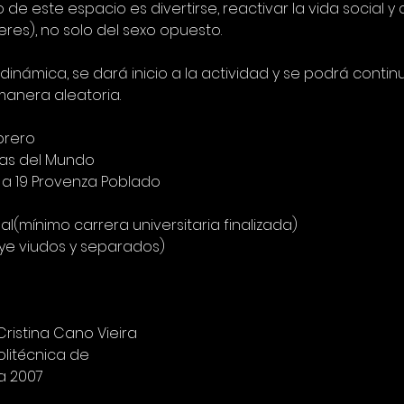
 de este espacio es divertirse, reactivar la vida social 
es), no solo del sexo opuesto.
 dinámica, se dará inicio a la actividad y se podrá cont
manera aleatoria.
brero
as del Mundo
8 a 19 Provenza Poblado
nal(mínimo carrera universitaria finalizada)
cluye viudos y separados)
Cristina Cano Vieira
litécnica de
a 2007