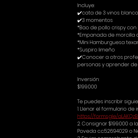
Incluye:
✔️cata de 3 vinos: blanco
✔️3 momentos
*Bao de pollo crispy con
*Empanada de morcilla c
*Mini Hamburguesa texan
*Suspiro limeño
✔️Conocer a otros profes
personas y aprender de 
Inversión:
$199.000
Te puedes inscribir sigui
1. Llenar el formulario de i
https://forms.gle/aLAK
2. Consignar $199.000 a
Poveda c.c.52694029 o Ne