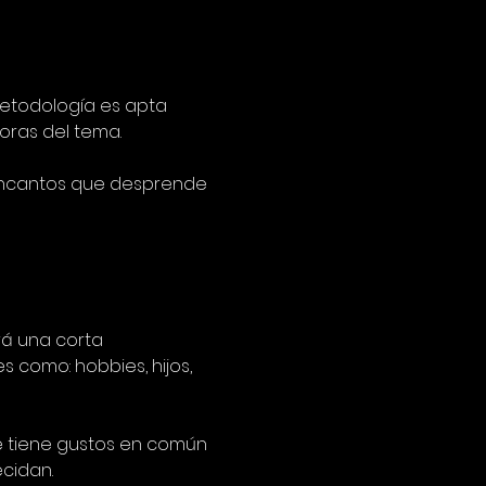
 metodología es apta 
oras del tema.
 encantos que desprende 
á una corta 
 como: hobbies, hijos, 
e tiene gustos en común 
cidan.