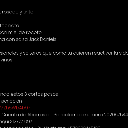
, rosado y tinto
 tocineta
on miel de rocoto
a con salsa Jack Daniels
ionales y solteros que como tu quieren reactivar la vid
vinos
endo estos 3 cortos pasos:
nscripción:
QzBMZh5WbAb97
 la Cuenta de Ahorros de Bancolombia numero 202057544
qui 3127771097