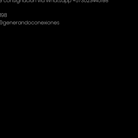
e consignación vía Whatsapp +573023445198
198
 @generandoconexiones