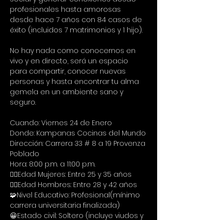
profesionales hasta amorosas 
desde hace 7 años con 84 casos de 
éxito (incluidos 7 matrimonios y 1 hijo).
No hay nada como conocernos en 
vivo y en directo, será un espacio 
para compartir, conocer nuevas 
personas y hasta encontrar tu alma 
gemela en un ambiente sano y 
seguro.
Cuando: Viernes 24 de Enero
Donde: Kampanas Cocinas del Mundo
Dirección: Carrera 33 # 8 a 19 Provenza 
Poblado
Hora: 8:00 p.m. a 11:00 p.m.
🙋‍♀Edad Mujeres: Entre 25 y 35 años
🙋‍♂Edad Hombres: Entre 28 y 42 años
🧩Nivel Educativo: Profesional(mínimo 
carrera universitaria finalizada)
😀Estado civil: Soltero (incluye viudos y 