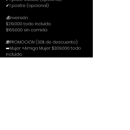
✔1 postre (opcional)
💰Inversión:
$219.000 todo incluido
$169.000 sin comida
🎁PROMOCIÓN (30% de descuento):
➡️Mujer +Amiga Mujer: $309.000 todo 
incluido
➡️Hombre +Amiga Mujer: $309.000 
todo incluido
➡️Mujer +Amiga Mujer: $239.000 sin 
comida
➡️Hombre +Amiga Mujer: $239.000 sin 
comida
🔍Procedimiento
Te puedes inscribir siguiendo estos 3 
cortos pasos:
1. Llenar el formulario de inscripción:
https://forms.gle/kjvjXyDXpJXC3z9M8